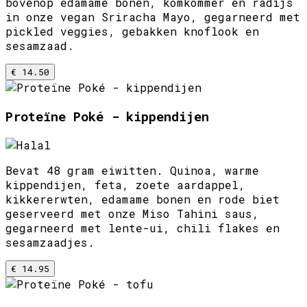
bovenop edamame bonen, komkommer en radijs
in onze vegan Sriracha Mayo, gegarneerd met
pickled veggies, gebakken knoflook en
sesamzaad.
€ 14.50
Proteïne Poké - kippendijen
Bevat 48 gram eiwitten. Quinoa, warme
kippendijen, feta, zoete aardappel,
kikkererwten, edamame bonen en rode biet
geserveerd met onze Miso Tahini saus,
gegarneerd met lente-ui, chili flakes en
sesamzaadjes.
€ 14.95