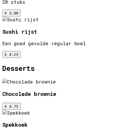
20 stuks
€ 3.00
Sushi rijst
Een goed gevulde regular bowl
€ 4.25
Desserts
Chocolade brownie
€ 4.75
Spekkoek