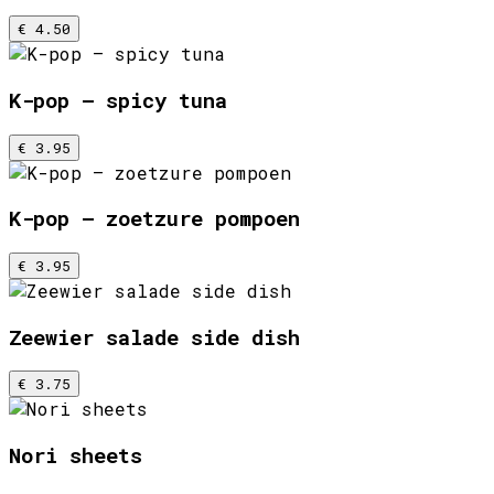
€ 4.50
K-pop – spicy tuna
€ 3.95
K-pop – zoetzure pompoen
€ 3.95
Zeewier salade side dish
€ 3.75
Nori sheets